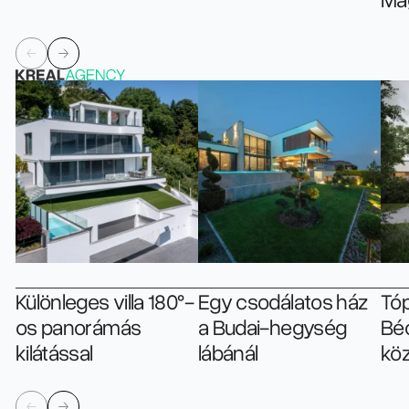
Különleges villa 180°-
Egy csodálatos ház
Tóp
os panorámás
a Budai-hegység
Bé
kilátással
lábánál
köz