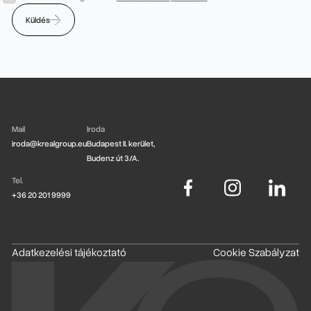
Küldés
Küldés
Mail
Iroda
iroda@krealgroup.eu
Budapest II. kerület,
Budenz út 3/A.
Tel.
+36 20 201 9999
Adatkezelési tájékoztató
Cookie Szabályzat