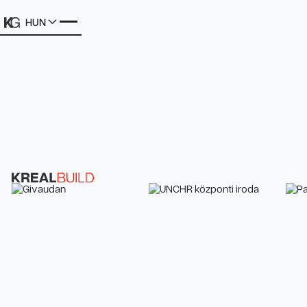
HUN
Válogatott portfóliónk