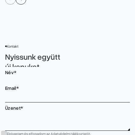
Kontakt
Nyissunk együtt
új kapukat.
Név*
Email*
Üzenet*
Elolvastam és elfogadom az
Adatvédelmi tájékoztatót
.