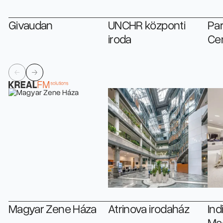
Givaudan
UNCHR központi
Par
iroda
Ce
Magyar Zene Háza
Atrinova irodaház
Ind
Ma